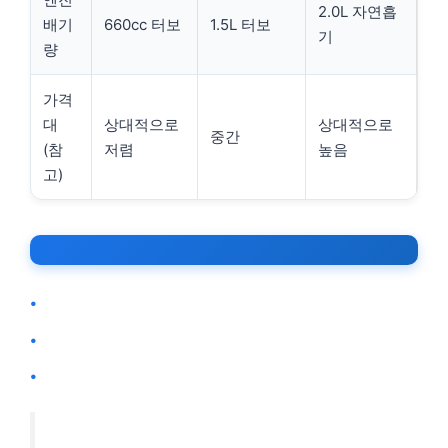
2.0L 자연흡
배기
660cc 터보
1.5L 터보
기
량
가격
대
상대적으로
상대적으로
중간
(참
저렴
높음
고)