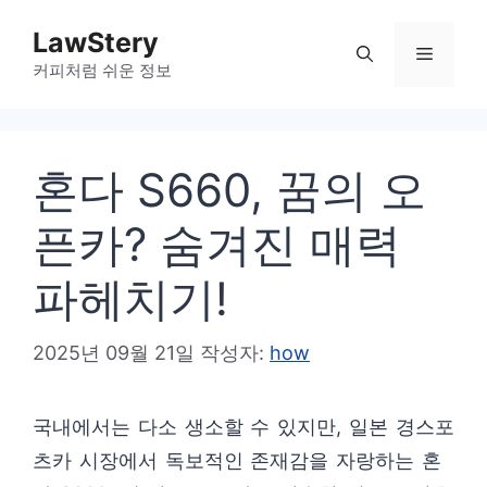
컨
LawStery
텐
메
커피처럼 쉬운 정보
츠
로
뉴
건
혼다 S660, 꿈의 오
너
뛰
픈카? 숨겨진 매력
기
파헤치기!
2025년 09월 21일
작성자:
how
국내에서는 다소 생소할 수 있지만, 일본 경스포
츠카 시장에서 독보적인 존재감을 자랑하는 혼