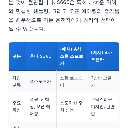
는 것이 현명합니다. S660은 특히 가벼운 차체
와 민첩한 핸들링, 그리고 오픈 에어링의 즐거움
을 최우선으로 하는 운전자에게 최적의 선택이
될 수 있습니다.
(예시) A사
(예시) B사
구분
혼다 S660
소형 스포츠
오픈카
카
차량
소형 로드스
2인승 오픈
경스포츠카
분류
터
카
경량, 민첩
고급스러운
주요
스포티한 주
성, 오픈 에
디자인, 편안
특징
행 성능
어링
함
엔진