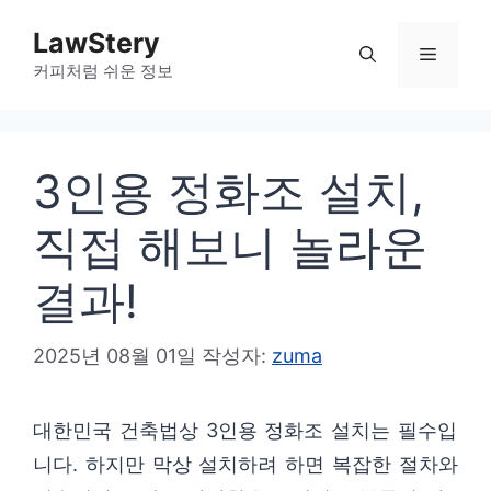
컨
LawStery
텐
메
커피처럼 쉬운 정보
츠
로
뉴
건
3인용 정화조 설치,
너
뛰
직접 해보니 놀라운
기
결과!
2025년 08월 01일
작성자:
zuma
대한민국 건축법상 3인용 정화조 설치는 필수입
니다. 하지만 막상 설치하려 하면 복잡한 절차와