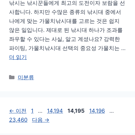
낚시는 낚시꾼들에게 최고의 도전이자 보람을 선
사합니다. 하지만 수많은 종류의 낚시대 중에서
나에게 맞는 가물치낚시대를 고르는 것은 쉽지
않은 일입니다. 제대로 된 낚시대 하나가 조과를
좌우할 수 있다는 사실, 알고 계셨나요? 강력한
파이팅, 가물치낚시대 선택의 중요성 가물치는 …
더 읽기
카
미분류
테
고
리
페
페
페
페
페
←
이전
1
…
14,194
14,195
14,196
…
이
이
이
이
이
23,460
다음
→
지
지
지
지
지