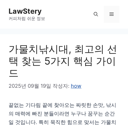
컨
LawStery
텐
메
커피처럼 쉬운 정보
츠
로
뉴
건
가물치낚시대, 최고의 선
너
뛰
택 찾는 5가지 핵심 가이
기
드
2025년 09월 19일
작성자:
how
끝없는 기다림 끝에 찾아오는 짜릿한 손맛, 낚시
의 매력에 빠진 분들이라면 누구나 꿈꾸는 순간
일 것입니다. 특히 묵직한 힘으로 맞서는 가물치